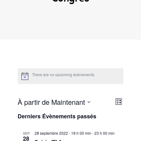
There are no upcoming évènements.
À partir de Maintenant
Reche
Naviga
Liste
Recherche
de
Sélectionnez
et
Derniers Évènements passés
une
vues
date.
navig
évène
28 septembre 2022 - 19 h 00 min
-
23 h 00 min
SEP
de
28