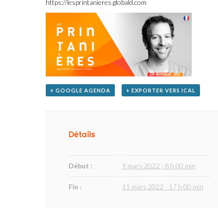
https://lesprintanieres.globald.com
+ GOOGLE AGENDA
+ EXPORTER VERS ICAL
Détails
Début :
9 mars 2022 - 8 h 00 min
Fin :
11 mars 2022 - 17 h 00 min